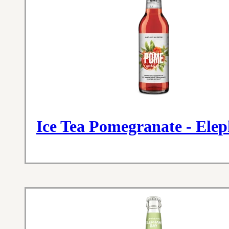
Ice Tea Pomegranate - Ele